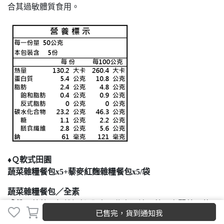
合其過敏體質食用。
♦Ｑ軟式田園
蔬菜雜糧餐包x5+藜麥紅麴雜糧餐包x5/袋
蔬菜雜糧餐包／全素
成份：
蔬菜五穀雜糧粉(全麥、燕麥、地瓜葉、高麗菜、菠
已售完，貨到通知我
菜、油菜、葵花籽、玉米(非基改)、亞麻仁籽、糙米、小麥