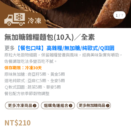
1
/
7
無加糖雜糧麵包(10入)／全素
更多
【餐包口味】高雜糧/無加糖/純歐式/Q田園
原粒大地穀物細磨，保留雜糧營養與風味，經典美味紮實有嚼勁，
佐餐調理吃法多變百吃不膩。
保存期限：冷凍30天
原味無加糖 : 奇亞籽5顆、黃金5顆
道地純歐式 : 亞麻仁5顆、全麥5顆
Ｑ軟式田園 : 蔬菜5顆、藜麥5顆
餐包配方依季節穀物調整
NT$210