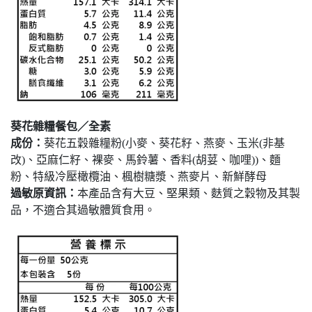
葵花雜糧餐包／全素
成份：
葵花五穀雜糧粉(小麥、葵花籽、燕麥、玉米(非基
改)、亞麻仁籽、裸麥、馬鈴薯、香料(胡荽、咖哩))、麵
粉、特級冷壓橄欖油、楓樹糖漿、燕麥片、新鮮酵母
過敏原資訊：
本產品含有大豆、堅果類、麩質之穀物及其製
品，不適合其過敏體質食用。