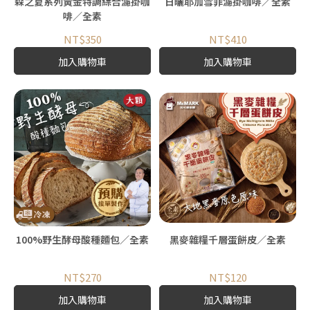
森之夏系列黃金特調綜合濾掛咖
日曬耶加雪菲濾掛咖啡／全素
啡／全素
NT$350
NT$410
加入購物車
加入購物車
100%野生酵母酸種麵包／全素
黑麥雜糧千層蛋餅皮／全素
NT$270
NT$120
加入購物車
加入購物車