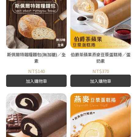
斯佩爾特雜糧麵包(無加糖)／全
伯爵茶蘋果燕麥豆漿蛋糕捲／蛋
素
奶素
NT$140
NT$370
加入購物車
加入購物車