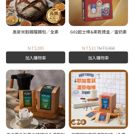
黑麥米穀雜糧麵包／全素
G02起士棒&果乾禮盒／蛋奶素
NT$285
NT$317
NT$360
加入購物車
加入購物車