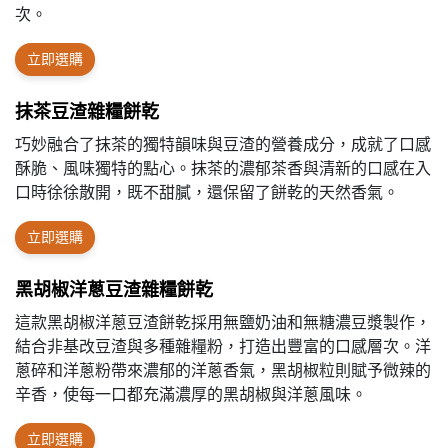
次。
立即選購
抹茶豆渣雜糧餅乾
巧妙融合了抹茶的獨特韻味與豆渣的營養成分，成就了口感
酥脆、風味獨特的點心。抹茶的濃郁茶香與清新的口感在入
口時徐徐散開，既不甜膩，還保留了餅乾的天然香氣。
立即選購
黑胡椒洋蔥豆渣雜糧餅乾
這款黑胡椒洋蔥豆渣餅乾採用無鹽奶油和無糖濃豆漿製作，
結合非基改豆渣與多種雜糧粉，打造出豐富的口感層次。洋
蔥碎和洋蔥粉帶來濃郁的洋蔥香氣，黑胡椒粒則賦予微辣的
辛香，使每一口都充滿濃厚的黑胡椒與洋蔥風味。
立即選購