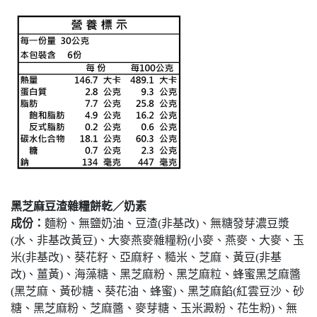
黑芝麻豆渣雜糧餅乾／奶素
成份：
麵粉、無鹽奶油、豆渣(非基改)、無糖發芽濃豆漿
(水、非基改黃豆)、大麥燕麥雜糧粉(小麥、燕麥、大麥、玉
米(非基改)、葵花籽、亞麻籽、糙米、芝麻、黃豆(非基
改)、薑黃)、海藻糖、黑芝麻粉、黑芝麻粒、蜂蜜黑芝麻醬
(黑芝麻、黃砂糖、葵花油、蜂蜜)、黑芝麻餡(紅雲豆沙、砂
糖、黑芝麻粉、芝麻醬、麥芽糖、玉米澱粉、花生粉)、無