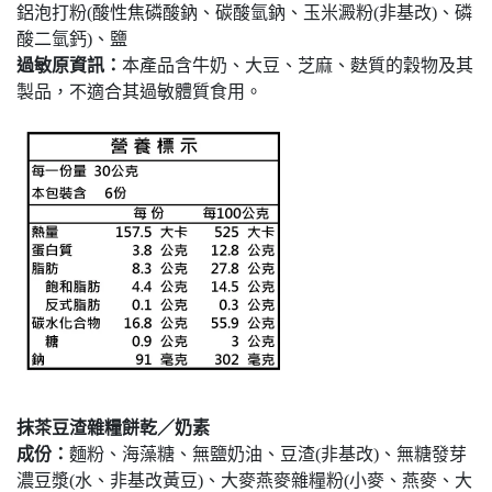
鋁泡打粉(酸性焦磷酸鈉、碳酸氫鈉、玉米澱粉(非基改)、磷
酸二氫鈣)、鹽
過敏原資訊：
本產品含牛奶、大豆、芝麻、麩質的穀物及其
製品，不適合其過敏體質食用。
抹茶豆渣雜糧餅乾／奶素
成份：
麵粉、海藻糖、無鹽奶油、豆渣(非基改)、無糖發芽
濃豆漿(水、非基改黃豆)、大麥燕麥雜糧粉(小麥、燕麥、大