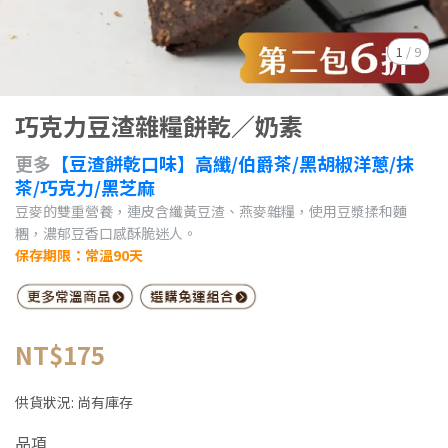
1
/
9
巧克力豆渣雜糧餅乾／奶素
更多
【豆渣餅乾口味】高纖/伯爵茶/黑胡椒洋蔥/抹
茶/巧克力/黑芝麻
豆麥的雙重營養，連皮含纖黃豆渣、燕麥雜糧，使用豆漿揉和麵
糰，濃郁豆香口感酥脆迷人。
保存期限：常溫90天
NT$175
供貨狀況:
尚有庫存
品項