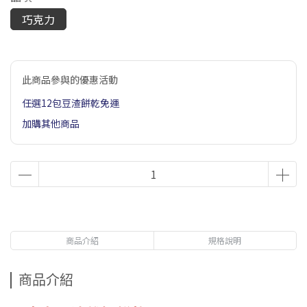
巧克力
此商品參與的優惠活動
任選12包豆渣餅乾免運
加購其他商品
商品介紹
規格說明
商品介紹