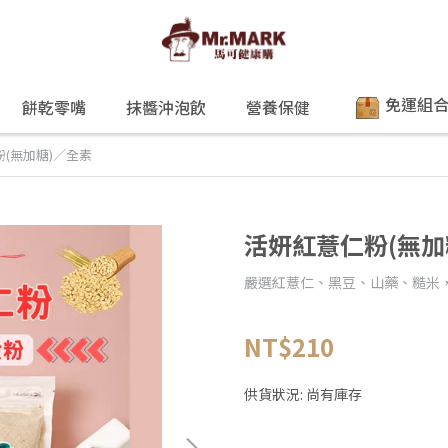
免運組
餅乾零嘴
抹醬沖泡飲
營養保健
(無加糖)／全素
活妍紅薏仁粉(無加
嚴選紅薏仁、黑豆、山藥、糙米
NT$210
供貨狀況:
尚有庫存