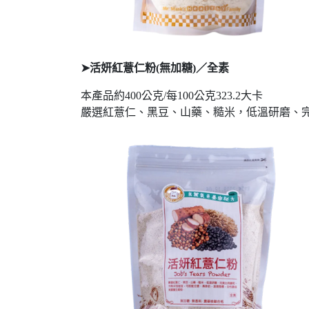
➤活妍紅薏仁粉(無加糖)／全素
本產品約400公克/每100公克323.2大卡
嚴選紅薏仁、黑豆、山藥、糙米，低溫研磨、