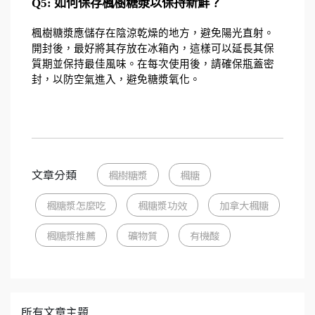
Q5: 如何保存楓樹糖漿以保持新鮮？
楓樹糖漿應儲存在陰涼乾燥的地方，避免陽光直射。
開封後，最好將其存放在冰箱內，這樣可以延長其保
質期並保持最佳風味。在每次使用後，請確保瓶蓋密
封，以防空氣進入，避免糖漿氧化。
文章分類
楓樹糖漿
楓糖
楓糖漿怎麼吃
楓糖漿功效
加拿大楓糖
楓糖漿推薦
礦物質
有機酸
所有文章主題