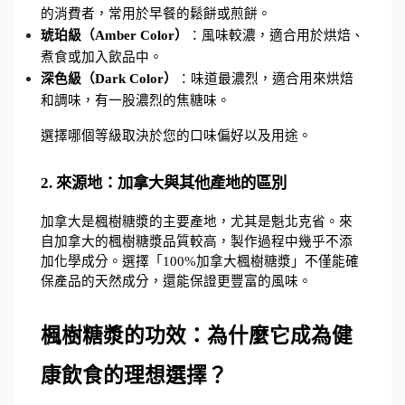
的消費者，常用於早餐的鬆餅或煎餅。
琥珀級（Amber Color）
：風味較濃，適合用於烘焙、
煮食或加入飲品中。
深色級（Dark Color）
：味道最濃烈，適合用來烘焙
和調味，有一股濃烈的焦糖味。
選擇哪個等級取決於您的口味偏好以及用途。
2. 來源地：加拿大與其他產地的區別
加拿大是楓樹糖漿的主要產地，尤其是魁北克省。來
自加拿大的楓樹糖漿品質較高，製作過程中幾乎不添
加化學成分。選擇「100%加拿大楓樹糖漿」不僅能確
保產品的天然成分，還能保證更豐富的風味。
楓樹糖漿的功效：為什麼它成為健
康飲食的理想選擇？