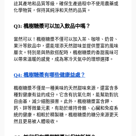
註其產地和品質等級，確保生產過程中不使用農藥或
化學物質，保持其純淨和天然的品質。
Q3: 楓樹糖漿可以加入飲品中嗎？
當然可以！楓樹糖漿不僅可以加入茶、咖啡、奶昔、
果汁等飲品中，還能增添天然甜味並提供豐富的風味
層次。特別是與熱飲搭配時，楓樹糖漿的香甜風味可
以帶來溫暖的感覺，成為寒冷天氣中的理想選擇。
Q4: 楓樹糖漿有哪些健康益處？
楓樹糖漿不僅是一種美味的天然甜味來源，還富含多
種對健康有益的成分。它含有抗氧化劑，能幫助對抗
自由基，減少細胞損害。此外，楓樹糖漿富含鉀、
鈣、鋅等微量元素，有助於維持骨骼、心臟和免疫系
統的健康。相較於精製糖，楓樹糖漿的糖分來源更天
然且更易被人體吸收。