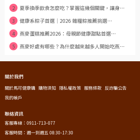
2
夏季換季飲食怎麼吃？掌握這幾個關鍵，讓身⋯
3
健康系粽子首選｜2026 雜糧粽推薦挑選⋯
4
燕麥蛋糕推薦2026：母親節健康甜點首選⋯
5
燕麥好處有哪些？為什麼越來越多人開始吃燕⋯
關於我們
關於馬可健康購
購物須知
隱私權政策
服務條款
反詐騙公告
我的帳戶
聯絡資訊
客服專線：0911-713-077
客服時間：週一到週五 08:30-17:30