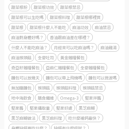
甜菜根粉
甜菜根功效
甜菜根禁忌
甜菜根可以生吃嗎
甜菜根料理
甜菜根哪裡買
甜菜根
甜菜根什麼人不能吃
麻油功效
麻油禁忌
麻油對身體好嗎？
香油跟麻油差在哪裡？
什麼人不能吃麻油？
月經來可以吃麻油嗎？
麻油雞湯
麻油猴頭菇
全麥吐司
黃金雜糧餐包
奇亞籽雜糧餐包
亞麻仁雜糧餐包
全麥雜糧餐包
麵包可以放幾天
麵包可以帶上飛機嗎
麵包可以微波嗎
無加糖麵包
猴頭菇
猴頭菇料理
猴頭菇禁忌
地中海飲食
膳食纖維
Omega-3
堅果拌醬
堅果醬
堅果攝取量
堅果好處
黑芝麻糊
黑芝麻糊做法
黑芝麻料理
吃什麼補鈣最快？
身體缺鈣要吃什麼？
缺鈣有什麼症狀？