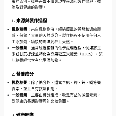
著的區別。這些差異不僅表現在來源和製作過程，還
涉及對健康的影響。
1. 來源與製作過程
楓樹糖漿
：來自楓樹樹液，經過簡單的蒸發和濃縮製
成，保留了大量的天然成分。製作過程不使用任何人
工添加劑，糖漿的風味純粹且天然。
一般糖漿
：通常經過複雜的化學處理過程，例如將玉
米或甘蔗提煉並轉化為高果糖玉米糖漿（HFCS），這
些糖漿經常含有化學添加物。
2. 營養成分
楓樹糖漿
：除了糖分外，還富含鈣、鉀、鋅、鐵等營
養素，並且含有抗氧化劑。
一般糖漿
：主要由糖分組成，缺乏有益的微量元素，
對健康的長期影響可能比較負面。
3. 健康影響