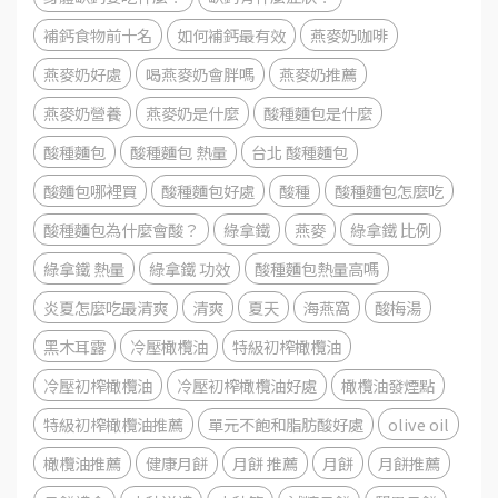
補鈣食物前十名
如何補鈣最有效
燕麥奶咖啡
燕麥奶好處
喝燕麥奶會胖嗎
燕麥奶推薦
燕麥奶營養
燕麥奶是什麼
酸種麵包是什麼
酸種麵包
酸種麵包 熱量
台北 酸種麵包
酸麵包哪裡買
酸種麵包好處
酸種
酸種麵包怎麼吃
酸種麵包為什麼會酸？
綠拿鐵
燕麥
綠拿鐵 比例
綠拿鐵 熱量
綠拿鐵 功效
酸種麵包熱量高嗎
炎夏怎麼吃最清爽
清爽
夏天
海燕窩
酸梅湯
黑木耳露
冷壓橄欖油
特級初榨橄欖油
冷壓初榨橄欖油
冷壓初榨橄欖油好處
橄欖油發煙點
特級初榨橄欖油推薦
單元不飽和脂肪酸好處
olive oil
橄欖油推薦
健康月餅
月餅 推薦
月餅
月餅推薦