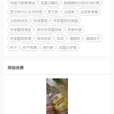
特級冷壓橄欖油
高蛋白麵包
酸種麵包比較好消化嗎
黑芝麻可以天天吃嗎
黑芝麻
五蔬果
五蔬果營養
五蔬果蔬菜
燕麥蛋糕
燕麥蛋糕怎麼選
燕麥蛋糕禮盒
厚奶燕麥蛋糕捲
燕麥好處
燕麥蛋糕推薦
換季飲食
換季
雜糧粽
雜糧粽子
粽子
粽子推薦
端午節
高蛋白早餐
開箱推薦