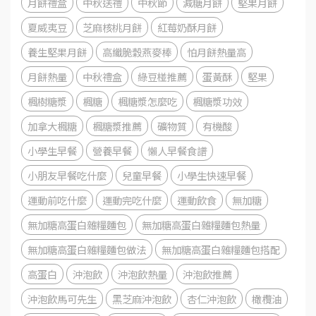
月餅禮盒
中秋送禮
中秋節
減糖月餅
堅果月餅
夏威夷豆
芝麻核桃月餅
紅莓奶酥月餅
養生堅果月餅
高纖脆穀燕麥棒
怕月餅熱量高
月餅熱量
中秋禮盒
綠豆椪推薦
蛋黃酥
堅果
楓樹糖漿
楓糖
楓糖漿怎麼吃
楓糖漿功效
加拿大楓糖
楓糖漿推薦
礦物質
有機酸
小學生早餐
營養早餐
懶人早餐食譜
小朋友早餐吃什麼
兒童早餐
小學生快速早餐
運動前吃什麼
運動完吃什麼
運動飲食
無加糖
無加糖高蛋白雜糧麵包
無加糖高蛋白雜糧麵包熱量
無加糖高蛋白雜糧麵包做法
無加糖高蛋白雜糧麵包搭配
高蛋白
沖泡飲
沖泡飲熱量
沖泡飲推薦
沖泡飲馬可先生
黑芝麻沖泡飲
杏仁沖泡飲
橄欖油