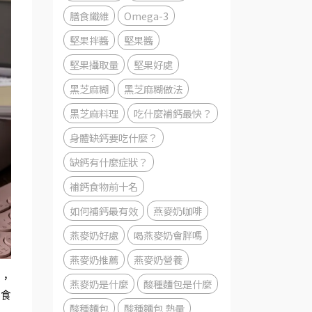
膳食纖維
Omega-3
堅果拌醬
堅果醬
堅果攝取量
堅果好處
黑芝麻糊
黑芝麻糊做法
黑芝麻料理
吃什麼補鈣最快？
身體缺鈣要吃什麼？
缺鈣有什麼症狀？
補鈣食物前十名
如何補鈣最有效
燕麥奶咖啡
燕麥奶好處
喝燕麥奶會胖嗎
燕麥奶推薦
燕麥奶營養
味，
燕麥奶是什麼
酸種麵包是什麼
零食
酸種麵包
酸種麵包 熱量