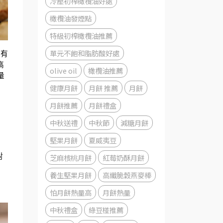
冷壓初榨橄欖油好處
橄欖油發煙點
特級初榨橄欖油推薦
單元不飽和脂肪酸好處
富有
高
olive oil
橄欖油推薦
量
健康月餅
月餅 推薦
月餅
月餅推薦
月餅禮盒
中秋送禮
中秋節
減糖月餅
堅果月餅
夏威夷豆
對
芝麻核桃月餅
紅莓奶酥月餅
養生堅果月餅
高纖脆穀燕麥棒
怕月餅熱量高
月餅熱量
中秋禮盒
綠豆椪推薦