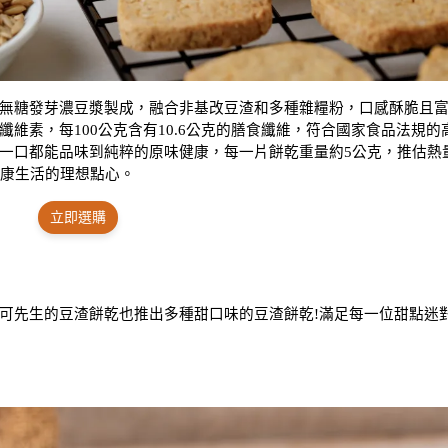
無糖發芽濃豆漿製成，融合非基改豆渣和多種雜糧粉，口感酥脆且
維素，每100公克含有10.6公克的膳食纖維，符合國家食品法規的
一口都能品味到純粹的原味健康，每一片餅乾重量約5公克，推估熱
健康生活的理想點心。
立即選購
可先生的豆渣餅乾也推出多種甜口味的豆渣餅乾!滿足每一位甜點迷