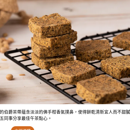
的伯爵茶帶蘊含淡淡的佛手柑香氣撲鼻，使得餅乾清新宜人而不甜
五同事分享最佳午茶點心。