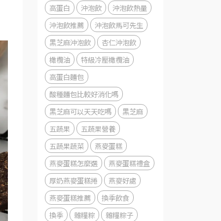
高蛋白
沖泡飲
沖泡飲熱量
沖泡飲推薦
沖泡飲馬可先生
黑芝麻沖泡飲
杏仁沖泡飲
橄欖油
特級冷壓橄欖油
高蛋白麵包
酸種麵包比較好消化嗎
黑芝麻可以天天吃嗎
黑芝麻
五蔬果
五蔬果營養
五蔬果蔬菜
燕麥蛋糕
燕麥蛋糕怎麼選
燕麥蛋糕禮盒
厚奶燕麥蛋糕捲
燕麥好處
燕麥蛋糕推薦
換季飲食
換季
雜糧粽
雜糧粽子