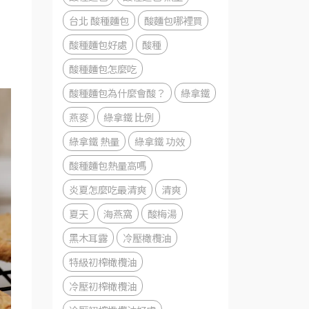
台北 酸種麵包
酸麵包哪裡買
酸種麵包好處
酸種
酸種麵包怎麼吃
酸種麵包為什麼會酸？
綠拿鐵
燕麥
綠拿鐵 比例
綠拿鐵 熱量
綠拿鐵 功效
酸種麵包熱量高嗎
炎夏怎麼吃最清爽
清爽
夏天
海燕窩
酸梅湯
黑木耳露
冷壓橄欖油
特級初榨橄欖油
冷壓初榨橄欖油