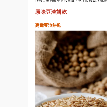
作為日常嘴饞零食的首選。以下將為您介紹馬
原味豆渣餅乾
高纖豆渣餅乾