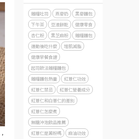
雜糧吐司
燕麥奶
黑麥麵包
下午茶
豆渣餅乾
健康零食
杏仁粉
黑芝麻粉
雜糧麵包
運動後吃什麼
增肌減脂
健康早餐食譜
起司軟法雜糧麵包
雜糧麵包熱量
紅薏仁功效
紅薏仁禁忌
紅薏仁營養成分
紅薏仁和白薏仁的差別
紅薏仁怎麼煮
無糖沖泡飲品推薦
紅薏仁是澱粉嗎
麻油功效
一，