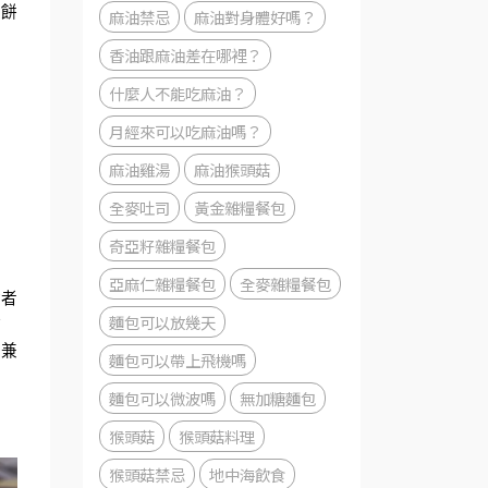
渣餅
麻油禁忌
麻油對身體好嗎？
香油跟麻油差在哪裡？
什麼人不能吃麻油？
月經來可以吃麻油嗎？
，
麻油雞湯
麻油猴頭菇
全麥吐司
黃金雜糧餐包
奇亞籽雜糧餐包
亞麻仁雜糧餐包
全麥雜糧餐包
食者
麵包可以放幾天
作
味兼
麵包可以帶上飛機嗎
麵包可以微波嗎
無加糖麵包
猴頭菇
猴頭菇料理
猴頭菇禁忌
地中海飲食