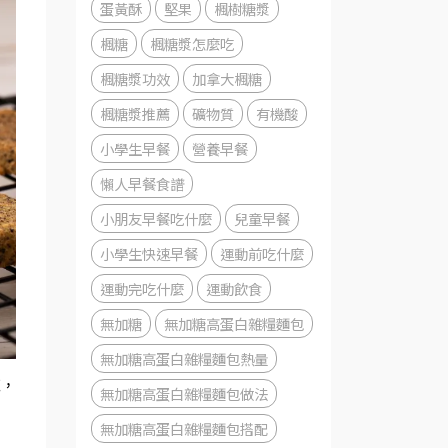
蛋黃酥
堅果
楓樹糖漿
楓糖
楓糖漿怎麼吃
楓糖漿功效
加拿大楓糖
楓糖漿推薦
礦物質
有機酸
小學生早餐
營養早餐
懶人早餐食譜
小朋友早餐吃什麼
兒童早餐
小學生快速早餐
運動前吃什麼
運動完吃什麼
運動飲食
無加糖
無加糖高蛋白雜糧麵包
無加糖高蛋白雜糧麵包熱量
膩，
無加糖高蛋白雜糧麵包做法
無加糖高蛋白雜糧麵包搭配