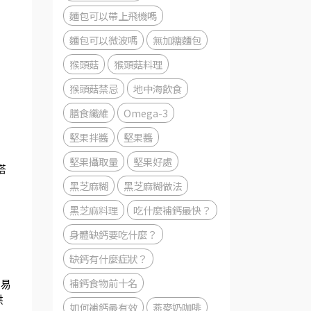
麵包可以帶上飛機嗎
麵包可以微波嗎
無加糖麵包
猴頭菇
猴頭菇料理
猴頭菇禁忌
地中海飲食
膳食纖維
Omega-3
堅果拌醬
堅果醬
堅果攝取量
堅果好處
搭
黑芝麻糊
黑芝麻糊做法
黑芝麻料理
吃什麼補鈣最快？
身體缺鈣要吃什麼？
缺鈣有什麼症狀？
補鈣食物前十名
容易
 就成了便利又健康的解決方案。一杯設計良好的早餐沖泡飲，應該能提供 
如何補鈣最有效
燕麥奶咖啡