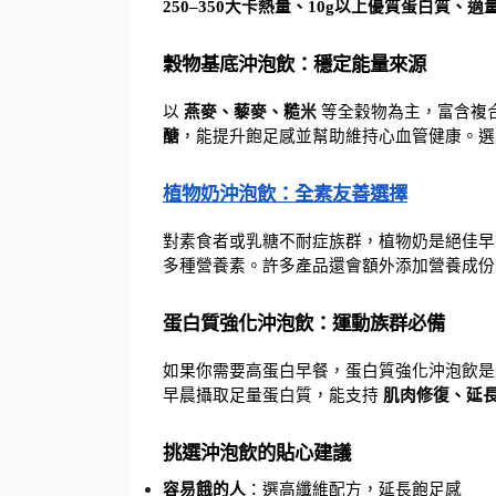
250–350大卡熱量、10g以上優質蛋白質、
穀物基底沖泡飲：穩定能量來源
以 
燕麥、藜麥、糙米
 等全穀物為主，富含複
醣
，能提升飽足感並幫助維持心血管健康。選
植物奶沖泡飲：全素友善選擇
對素食者或乳糖不耐症族群，植物奶是絕佳早
多種營養素。許多產品還會額外添加營養成份
蛋白質強化沖泡飲：運動族群必備
如果你需要高蛋白早餐，蛋白質強化沖泡飲是
早晨攝取足量蛋白質，能支持 
肌肉修復、延
挑選沖泡飲的貼心建議
容易餓的人
：選高纖維配方，延長飽足感