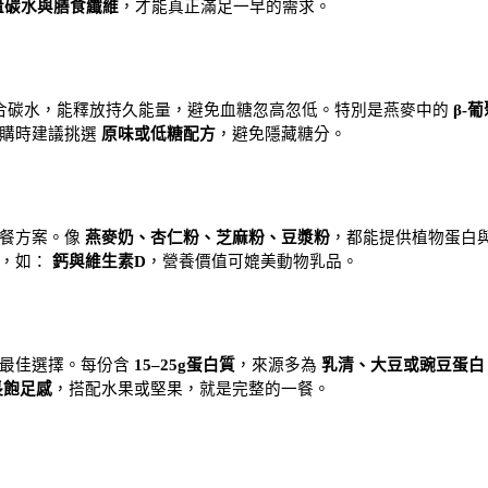
適量碳水與膳食纖維
，才能真正滿足一早的需求。
合碳水，能釋放持久能量，避免血糖忽高忽低。特別是燕麥中的 
β-
購時建議挑選 
原味或低糖配方
，避免隱藏糖分。
餐方案。像 
燕麥奶、杏仁粉、芝麻粉、豆漿粉
，都能提供植物蛋白
，如： 
鈣與維生素D
，營養價值可媲美動物乳品。
最佳選擇。每份含 
15–25g蛋白質
，來源多為 
乳清、大豆或豌豆蛋白
長飽足感
，搭配水果或堅果，就是完整的一餐。