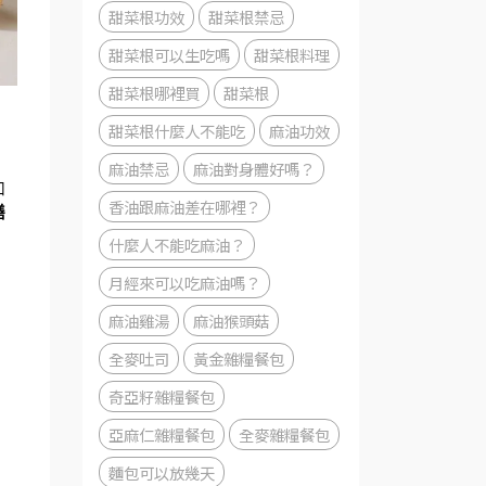
甜菜根功效
甜菜根禁忌
甜菜根可以生吃嗎
甜菜根料理
甜菜根哪裡買
甜菜根
甜菜根什麼人不能吃
麻油功效
麻油禁忌
麻油對身體好嗎？
加
香油跟麻油差在哪裡？
膳
什麼人不能吃麻油？
月經來可以吃麻油嗎？
麻油雞湯
麻油猴頭菇
全麥吐司
黃金雜糧餐包
奇亞籽雜糧餐包
亞麻仁雜糧餐包
全麥雜糧餐包
麵包可以放幾天