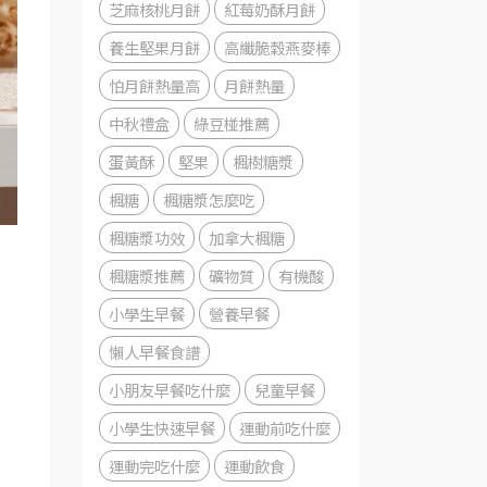
芝麻核桃月餅
紅莓奶酥月餅
養生堅果月餅
高纖脆穀燕麥棒
怕月餅熱量高
月餅熱量
中秋禮盒
綠豆椪推薦
蛋黃酥
堅果
楓樹糖漿
楓糖
楓糖漿怎麼吃
楓糖漿功效
加拿大楓糖
楓糖漿推薦
礦物質
有機酸
小學生早餐
營養早餐
懶人早餐食譜
小朋友早餐吃什麼
兒童早餐
小學生快速早餐
運動前吃什麼
運動完吃什麼
運動飲食