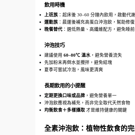
飲用時機
上班族
：起床後 30–60 分鐘內飲用，啟動代
運動族
：晨運後補充高蛋白沖泡飲，幫助修復
晚餐替代
：選低熱量、高纖維配方，避免睡前
沖泡技巧
建議使用 
60–80℃ 溫水
，避免營養流失
先加粉末再倒水並攪拌，避免結塊
夏季可嘗試冷泡，風味更清爽
長期飲用的小提醒
定期更換口味或品牌
，避免營養單一
沖泡飲應視為補充，而非完全取代天然食物
均衡飲食＋多樣攝取
 才是維持健康的關鍵
全素沖泡飲：植物性飲食的完