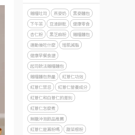
雜糧吐司
燕麥奶
黑麥麵包
下午茶
豆渣餅乾
健康零食
杏仁粉
黑芝麻粉
雜糧麵包
運動後吃什麼
增肌減脂
健康早餐食譜
起司軟法雜糧麵包
雜糧麵包熱量
紅薏仁功效
紅薏仁禁忌
紅薏仁營養成分
紅薏仁和白薏仁的差別
紅薏仁怎麼煮
無糖沖泡飲品推薦
紅薏仁是澱粉嗎
甜菜根粉