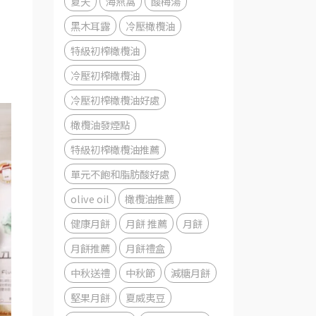
夏天
海燕窩
酸梅湯
黑木耳露
冷壓橄欖油
特級初榨橄欖油
冷壓初榨橄欖油
冷壓初榨橄欖油好處
橄欖油發煙點
特級初榨橄欖油推薦
單元不飽和脂肪酸好處
olive oil
橄欖油推薦
健康月餅
月餅 推薦
月餅
月餅推薦
月餅禮盒
中秋送禮
中秋節
減糖月餅
堅果月餅
夏威夷豆