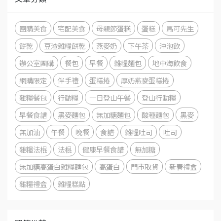
團購美食
宅配美食
母親節蛋糕
蛋糕
馬可先生
餅乾
豆渣雜糧餅乾
燕麥奶
下午茶
沖泡飲
辦公室團購
餐包
早餐
雜糧麵包
地中海飲食
網購限定
伴手禮
蛋糕捲
厚奶燕麥蛋糕捲
雜糧餐包
行動糧
一日登山午餐
登山行動糧
早餐食譜
黑麥麵包
無加糖麵包
酸種麵包
黑麥
無加油
午餐
晚餐
食譜
雜糧吐司
吐司
雜糧法棍
法棍
健康早餐食譜
無加糖
無加糖高蛋白雜糧麵包
高蛋白
門市取貨
新春禮盒
雜糧禮盒
雜糧糕點