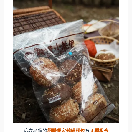
這次品嚐的
網購獨家雜糧麵包
有
4 種組合