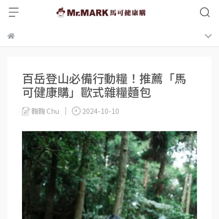
百岳登山必備行動糧！推薦「馬
可健康購」歐式雜糧麵包
鞠鞠 Chu
2024-10-10