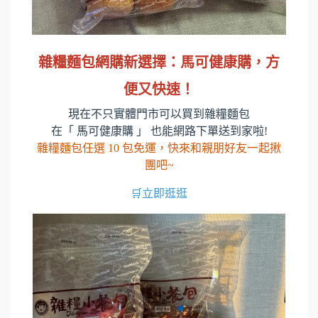
雜糧麵包網購新選擇：馬可健康購，方
便又快速！
現在不只實體門市可以買到雜糧麵包
在「 馬可健康購 」 也能網路下單送到家啦!
雜糧麵包任選 10 包免運，快來和親朋好友一起揪
團吧~
🛒立即逛逛