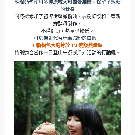
雜糧麵包使用多種
原粒大地穀麥細磨
，保留了雜糧
的營養
同時還添加了初榨冷壓橄欖油、楓樹糖漿和自養新
鮮酵母製作，
不僅健康，熱量也較低。
可以偶爾代替精緻澱粉的白飯！
1 顆餐包大約等於 1/2 碗飯熱量喔
特別適合當作一日登山午餐或戶外活動的
行動糧
。