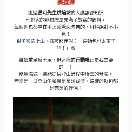
美選擇
逛過
馬可先生烘焙坊
的人應該都知道
他們家的麵包總是充滿了豐富的餡料，
每個麵包都拿在手上感覺沈甸甸的，用料絕對不小
氣！
很多次背上山，都被
夥伴說：「這麵包也太重了
吧！」😆
雖然重量感十足，但這樣的
行動糧
正是我需要
的！！
能量滿滿，還能提供登山過程中所需的營養。
無論是一日登山午餐還是長途跋涉，這樣的麵包都
是完美的伴侶！