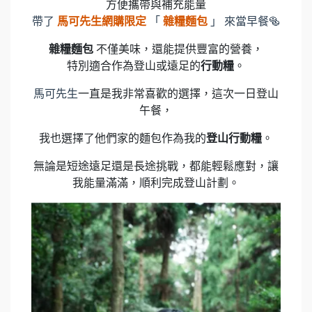
方便攜帶與補充能量
帶了
馬可先生網購限定
「
雜糧麵包
」 來當早餐🥯
雜糧麵包
不僅美味，還能提供豐富的營養，
特別適合作為登山或遠足的
行動糧
。
馬可先生
一直是我非常喜歡的選擇，這次一日登山
午餐，
我也選擇了他們家的麵包作為我的
登山行動糧
。
無論是短途遠足還是長途挑戰，都能輕鬆應對，讓
我能量滿滿，順利完成登山計劃。