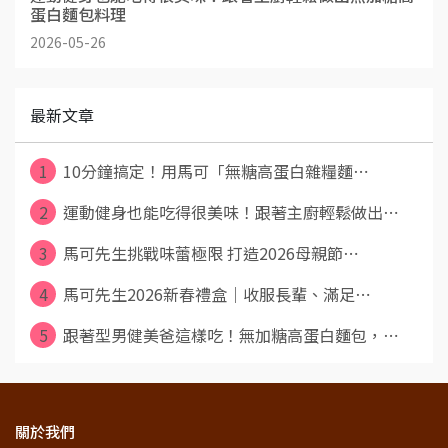
蛋白麵包料理
2026-05-26
最新文章
1
10分鐘搞定！用馬可「無糖高蛋白雜糧麵⋯
2
運動健身也能吃得很美味！跟著主廚輕鬆做出⋯
3
馬可先生挑戰味蕾極限 打造2026母親節⋯
4
馬可先生2026新春禮盒｜收服長輩、滿足⋯
5
跟著型男健美爸這樣吃！無加糖高蛋白麵包，⋯
關於我們