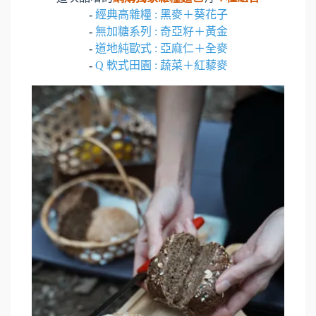
-
經典高雜糧 : 黑麥＋葵花子
-
無加糖系列 : 奇亞籽＋黃金
-
道地純歐式 : 亞麻仁＋全麥
-
Q 軟式田園 : 蔬菜＋紅藜麥