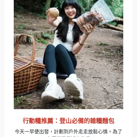
行動糧推薦：登山必備的雜糧麵包
今天一早便出發，計劃到戶外走走放鬆心情。為了